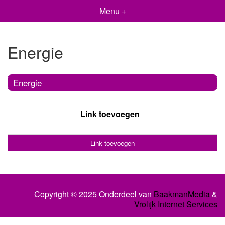
Menu +
Energie
Energie
Link toevoegen
Link toevoegen
Copyright © 2025 Onderdeel van
BaakmanMedia
&
Vrolijk Internet Services